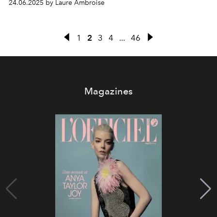
24.06.2025 by Laure Ambroise
1
2
3
4
...
46
Magazines