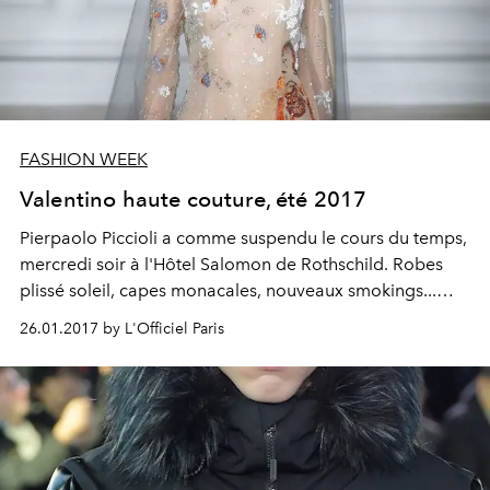
FASHION WEEK
Valentino haute couture, été 2017
Pierpaolo Piccioli a comme suspendu le cours du temps,
mercredi soir à l'Hôtel Salomon de Rothschild. Robes
plissé soleil, capes monacales, nouveaux smokings...
Tout, dans cette collection, coule comme un nectar aux
26.01.2017 by L'Officiel Paris
saveurs antiques, ponctué de broderies Art Déco et de
textures lamées. Il y a parfois du bon à faire cavalier
seul.