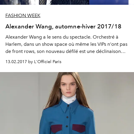
FASHION WEEK
Alexander Wang, automne-hiver 2017/18
Alexander Wang a le sens du spectacle. Orchestré à
Harlem, dans un show space où même les VIPs n'ont pas
de front rows, son nouveau défilé est une déclinaison
autour du noir, qu'il soit goth', punk ou tout simplement
13.02.2017 by L'Officiel Paris
chic. Le créateur américain délaisse le sportswear pour
une mode plus sophistiquée, faite de blazers
androgynes et de robes body-con.