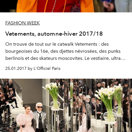
FASHION WEEK
Vetements, automne-hiver 2017/18
On trouve de tout sur le
catwalk Vetements
:
des
bourgeoises du 16e
, des djettes névrosées, des punks
berlinois et des skateurs moscovites. Le vestiaire, ultra-
éclectique, passe du tout au rien, comme si
Demna
25.01.2017 by L'Officiel Paris
Gvasalia
et sa bande avaient voulu balayer d'un revers
de manche (trop longue) l'obsession de la mode pour
les thèmes. Kant l'avait prédit : "Chaque penseur bâtit sa
philosophie sur les ruines d'une autre"...