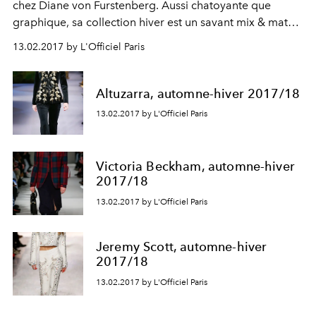
chez Diane von Furstenberg. Aussi chatoyante que
graphique, sa collection hiver est un savant mix & match
de thèmes maison et de coupes dont lui-seul a la secret :
13.02.2017 by L'Officiel Paris
encolures asymétriques, finitions à pans... Le tout est
taillé dans des matières diurnes ou nocturnes, ponctuées
d'imprimés fauvistes. Comme si l'avant-garde new-
Altuzarra, automne-hiver 2017/18
yorkaise arty se laissait tenter par une soirée disco.
13.02.2017 by L'Officiel Paris
Victoria Beckham, automne-hiver
2017/18
13.02.2017 by L'Officiel Paris
Jeremy Scott, automne-hiver
2017/18
13.02.2017 by L'Officiel Paris