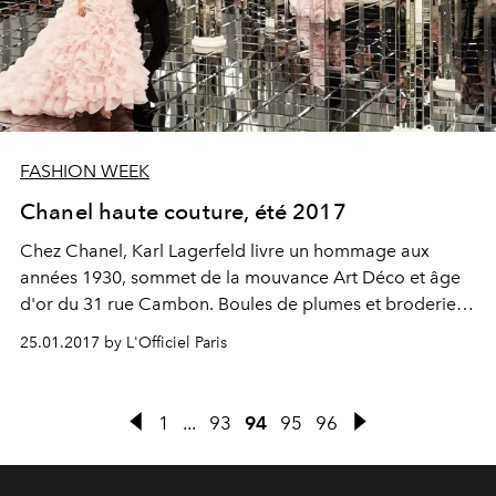
FASHION WEEK
Chanel haute couture, été 2017
Chez
Chanel
, Karl Lagerfeld livre un hommage aux
années 1930, sommet de la mouvance Art Déco et âge
d'or du 31
rue Cambon
. Boules de plumes et broderies
miroir habillent des mondaines coutumières du Ritz,
25.01.2017 by L'Officiel Paris
oscillant entre Louise Brooks et Joséphine Baker...
Lily-
Rose Depp
clôt le show dans un nuage de ruchés
bonbon.
1
...
93
94
95
96