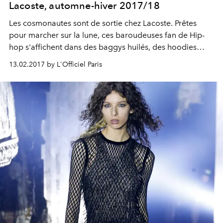
Lacoste, automne-hiver 2017/18
Les cosmonautes sont de sortie chez Lacoste. Prêtes
pour marcher sur la lune, ces baroudeuses fan de Hip-
hop s'affichent dans des baggys huilés, des hoodies
"couverture de survie" et des robes en velours zippées.
13.02.2017 by L'Officiel Paris
De longs trenchs en cuir mat parachèvent ce nouveau
cru signé Felipe Oliveira Baptista.