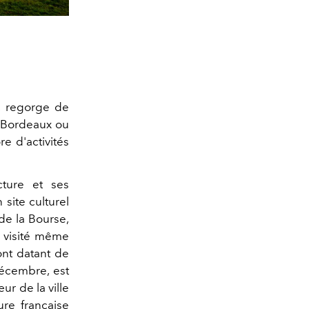
s, regorge de
de Bordeaux ou
re d'activités
cture et ses
site culturel
e la Bourse,
e visité même
pont datant de
décembre, est
r de la ville
re française