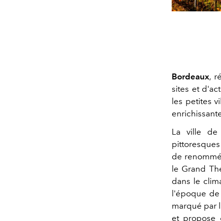
Bordeaux
, 
sites et d'ac
les petites v
enrichissante
La ville de
pittoresques
de renommée
le Grand Thé
dans le clima
l'époque d
marqué par l
et propose 