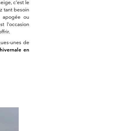
ige, c'est le
z tant besoin
r apogée ou
st l'occasion
frir.
ques-unes de
hivernale en