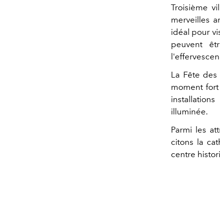
Troisième vi
merveilles a
idéal pour vi
peuvent êtr
l'effervescen
La Fête des 
moment fort d
installation
illuminée.
Parmi les at
citons la ca
centre histori