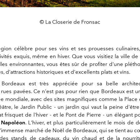
© La Closerie de Fronsac
région célèbre pour ses vins et ses prouesses culinaire
tivités exquis, même en hiver. Que vous visitiez la ville 
illes environnantes, vous êtes sûr de profiter d'une plétho
s, d'attractions historiques et d'excellents plats et vins.
 Bordeaux est très appréciée pour sa belle archite
 rues pavées. Ce n'est pas pour rien que Bordeaux est un 
 mondiale, avec des sites magnifiques comme la Place d
âtre, le Jardin Public - un jardin qui vaut la peine d'êtr
t frisquet de l'hiver - et le Pont de Pierre - un élégant 
e
Napoléon
. L'hiver, et plus particulièrement le mois de 
'immense marché de Noël de Bordeaux, qui se tient au cœu
des stands de cadeaux, du vin chaud et de la nourritu