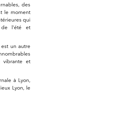
urnables, des
est le moment
ntérieures qui
 de l'été et
 est un autre
d'innombrables
t vibrante et
rnale à Lyon,
ieux Lyon, le