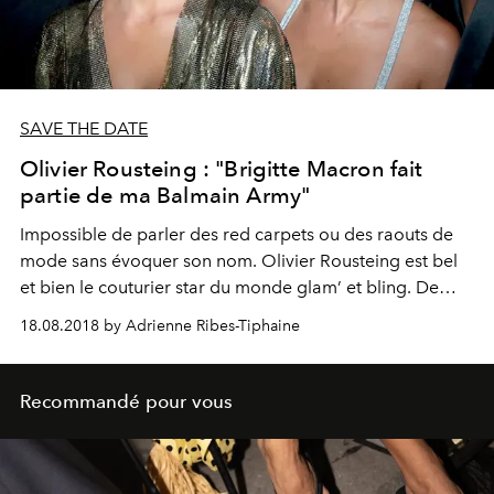
SAVE THE DATE
Olivier Rousteing : "Brigitte Macron fait
partie de ma Balmain Army"
Impossible de parler des red carpets ou des raouts de
mode sans évoquer son nom. Olivier Rousteing est bel
et bien le couturier star du monde glam’ et bling. De
Beyoncé à Brigitte Macron en passant par Le Collectif
18.08.2018 by Adrienne Ribes-Tiphaine
Noire N’est Pas Mon Métier, avec sa Balmain Army il
explose les lignes d’une mode aux contours trop lisses.
Portrait d’un jeune homme over brillant.
Recommandé pour vous