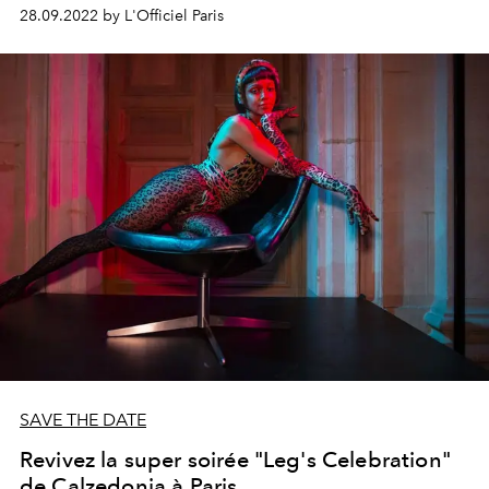
dernier voyage à Athènes à l’occasion de la cérémonie
28.09.2022 by L'Officiel Paris
de remise du prix ‘
Who
is
Who
International Awards
2022’ à la catégorie ‘World
Eminent
Man in Global
Diplomacy
and Finance’.
SAVE THE DATE
Revivez la super soirée "Leg's Celebration"
de Calzedonia à Paris