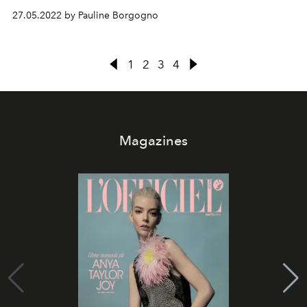
festival de Cannes. Voici un florilège de nos tenues
27.05.2022 by Pauline Borgogno
préférées.
1
2
3
4
Magazines