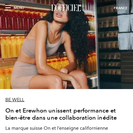
MENU
FRANCE
BE WELL
On et Erewhon unissent performance et
bien-être dans une collaboration inédite
La marque suisse On et l’enseigne californienne