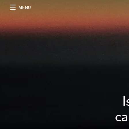
MENU
I
ca