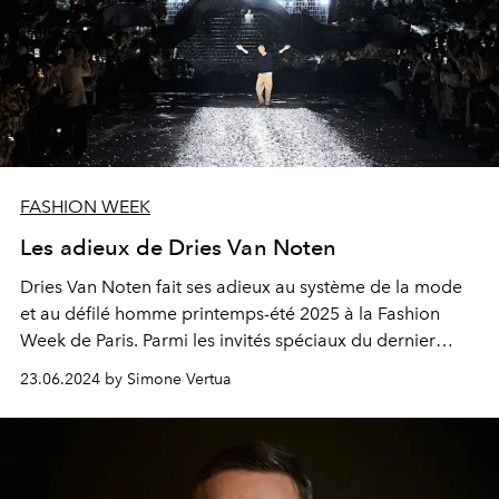
FASHION WEEK
Les adieux de Dries Van Noten
Dries Van Noten fait ses adieux au système de la mode
et au défilé homme printemps-été 2025 à la Fashion
Week de Paris. Parmi les invités spéciaux du dernier
défilé Dries Van Noten figuraient également Thom
23.06.2024 by Simone Vertua
Browne, Pierpaolo Piccioli, Kris Van Assche, les deux
membres d'Anvers Ann Demeulemeester et Walter Van
Beirendonck.