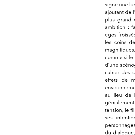
signe une lu
ajoutant de 
plus grand 
ambition : f
egos froissé
les coins d
magnifiques,
comme si le 
d’une scénog
cahier des c
effets de m
environnemen
au lieu de l
génialement 
tension, le 
ses intenti
personnages.
du dialogue,