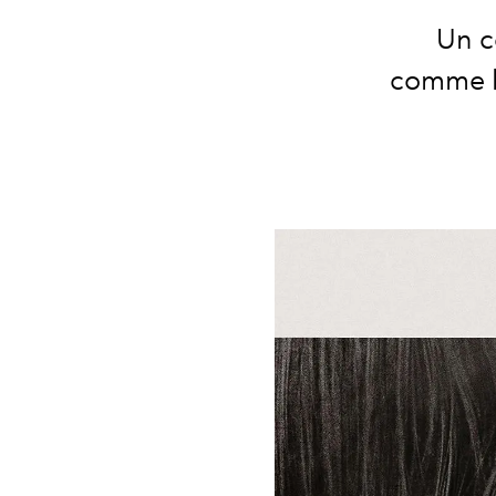
Un c
comme le