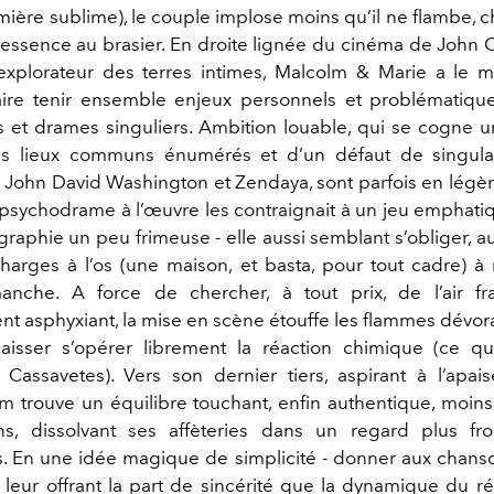
mière sublime), le couple implose moins qu’il ne flambe, 
l’essence au brasier. En droite lignée du cinéma de John C
explorateur des terres intimes, Malcolm & Marie a le m
aire tenir ensemble enjeux personnels et problématique
s et drames singuliers. Ambition louable, qui se cogne 
es lieux communs énumérés et d’un défaut de singular
 John David Washington et Zendaya, sont parfois en légèr
psychodrame à l’œuvre les contraignait à un jeu emphatiq
raphie un peu frimeuse - elle aussi semblant s’obliger, a
harges à l’os (une maison, et basta, pour tout cadre) à m
anche. A force de chercher, à tout prix, de l’air fr
t asphyxiant, la mise en scène étouffe les flammes dévora
aisser s’opérer librement la réaction chimique (ce qu
Cassavetes). Vers son dernier tiers, aspirant à l’apa
film trouve un équilibre touchant, enfin authentique, moin
ons, dissolvant ses affèteries dans un regard plus fro
 En une idée magique de simplicité - donner aux chans
 leur offrant la part de sincérité que la dynamique du réci