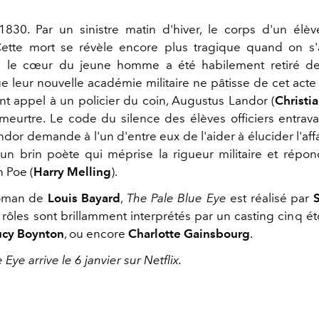
1830. Par un sinistre matin d'hiver, le corps d'un élève
Cette mort se révèle encore plus tragique quand on s'a
le cœur du jeune homme a été habilement retiré de 
e leur nouvelle académie militaire ne pâtisse de cet acte
ont appel à un policier du coin, Augustus Landor (
Christi
meurtre. Le code du silence des élèves officiers entrava
dor demande à l'un d'entre eux de l'aider à élucider l'affa
un brin poète qui méprise la rigueur militaire et rép
n Poe (
Harry Melling
).
roman de
Louis Bayard
,
The Pale Blue Eye
est réalisé par
rôles sont brillamment interprétés par un casting cinq éto
ucy Boynton
, ou encore
Charlotte Gainsbourg
.
Eye arrive le 6 janvier sur Netflix.