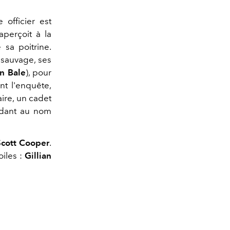
 officier est
perçoit à la
sa poitrine.
 sauvage, ses
an Bale
), pour
nt l'enquête,
ire, un cadet
ondant au nom
Scott Cooper
.
iles :
Gillian