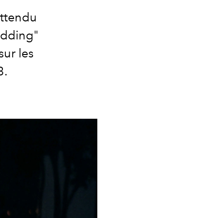
attendu
edding"
sur les
3.