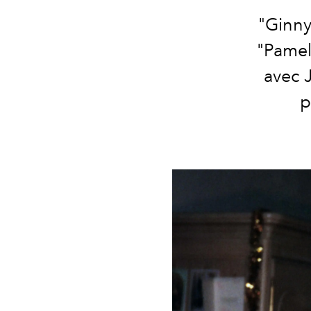
"Ginny
"Pamel
avec J
p