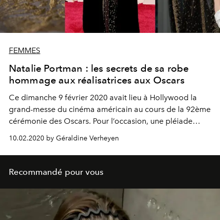
FEMMES
Natalie Portman : les secrets de sa robe
hommage aux réalisatrices aux Oscars
Ce dimanche 9 février 2020 avait lieu à Hollywood la
grand-messe du cinéma américain au cours de la 92ème
cérémonie des Oscars. Pour l’occasion, une pléiade
d’acteurs triés sur le volet se donnait rendez-vous sur le
10.02.2020 by Géraldine Verheyen
tapis rouge vêtus de tenues exceptionnelles. Parmi eux,
on retrouvait Natalie Portman, qui faisait sensation dans
une robe Dior haute couture rendant hommage à toutes
Recommandé pour vous
les réalisatrices n’ayant jamais été nommées aux Oscars
malgré leur talent. Immiscion dans les ateliers de la
maison à la découverte de ses secrets de confection.