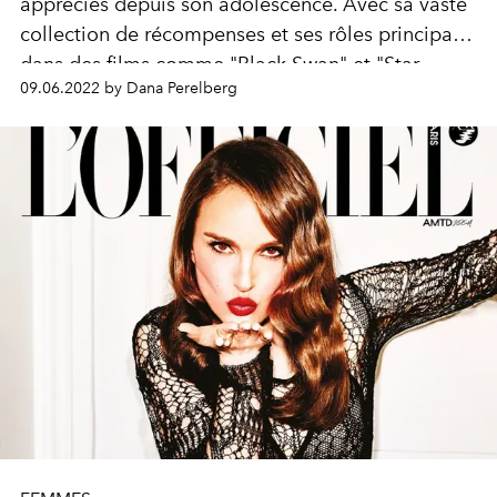
appréciés depuis son adolescence. Avec sa vaste
collection de récompenses et ses rôles principaux
dans des films comme "Black Swan" et "Star
09.06.2022 by Dana Perelberg
Wars", Natalie Portman est devenue l'une des
actrices les plus emblématiques de notre époque.