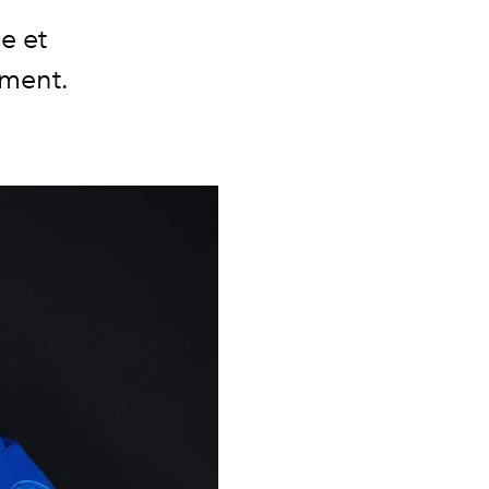
e et
ement.