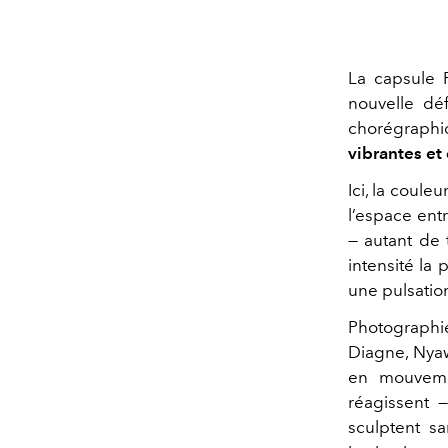
La capsule 
nouvelle déf
chorégraphiq
vibrantes et
Ici, la coule
l’espace entr
— autant de 
intensité la 
une pulsati
Photographi
Diagne, Nya
en mouvemen
réagissent —
sculptent sa