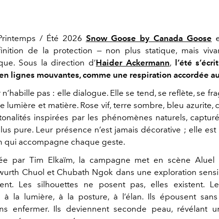
Printemps / Été 2026
Snow Goose by Canada Goose
e
inition de la protection — non plus statique, mais viv
ue. Sous la direction d’
Haider Ackermann
,
l’été s’écr
 en lignes mouvantes, comme une respiration accordée au
ur n’habille pas : elle dialogue. Elle se tend, se reflète, se 
e lumière et matière. Rose vif, terre sombre, bleu azurite, c
tonalités inspirées par les phénomènes naturels, captur
plus pure. Leur présence n’est jamais décorative ; elle es
on qui accompagne chaque geste.
ée par Tim Elkaïm, la campagne met en scène Aluel K
wurth Chuol et Chubath Ngok dans une exploration sensi
t. Les silhouettes ne posent pas, elles existent. L
 à la lumière, à la posture, à l’élan. Ils épousent sans
ns enfermer. Ils deviennent seconde peau, révélant un