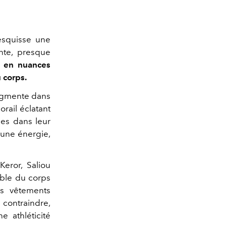
squisse une
ante, presque
it en nuances
 corps.
fragmente dans
orail éclatant
ées dans leur
t une énergie,
eror, Saliou
ble du corps
es vêtements
 contraindre,
e athléticité