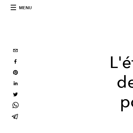
MENU
L'é
d
p