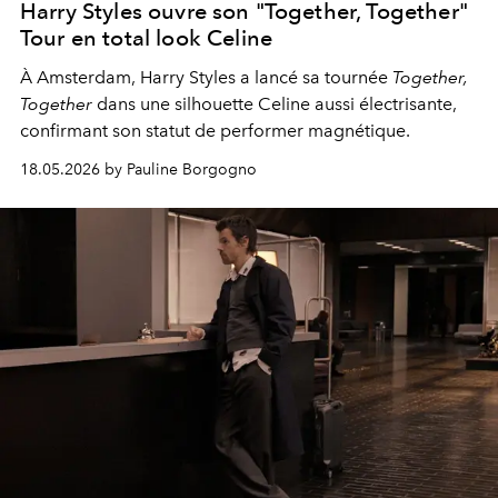
Harry Styles ouvre son "Together, Together"
Tour en total look Celine
À Amsterdam,
Harry Styles
a lancé sa tournée
Together,
Together
dans une silhouette Celine aussi électrisante,
confirmant son statut de performer magnétique.
18.05.2026 by Pauline Borgogno