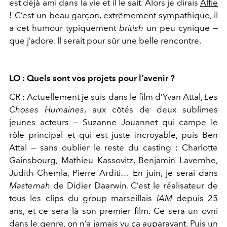
est déjà ami dans la vie et il le sait. Alors je dirais
Alfie
! C’est un beau garçon, extrêmement sympathique, il
a cet humour typiquement
british
un peu cynique —
que j’adore. Il serait pour sûr une belle rencontre.
LO : Quels sont vos projets pour l’avenir ?
CR : Actuellement je suis dans le film d’Yvan Attal,
Les
Choses Humaines
, aux côtés de deux sublimes
jeunes acteurs — Suzanne Jouannet qui campe le
rôle principal et qui est juste incroyable, puis Ben
Attal — sans oublier le reste du casting : Charlotte
Gainsbourg, Mathieu Kassovitz, Benjamin Lavernhe,
Judith Chemla, Pierre Arditi… En juin, je serai dans
Mastemah
de Didier Daarwin. C’est le réalisateur de
tous les clips du group marseillais
IAM
depuis 25
ans, et ce sera là son premier film. Ce sera un ovni
dans le genre, on n’a jamais vu ça auparavant. Puis un