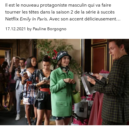
Il est le nouveau protagoniste masculin qui va faire
tourner les têtes dans la saison 2 de la série à succès
Netflix
Emily In Pari
s. Avec son accent délicieusement
british
, ses yeux charmeurs et son style à l’anglaise,
17.12.2021 by Pauline Borgogno
Lucien Laviscount en a dévoilé davantage à
L’OFFICIEL
concernant son parcours personnel, son rôle en tant
qu’Alfie et ses ressemblances avec le personnage.