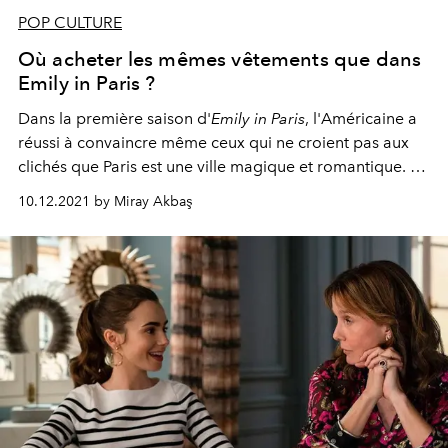
POP CULTURE
Où acheter les mêmes vêtements que dans
Emily in Paris ?
Dans la première saison d'
Emily in Paris
, l'Américaine a
réussi à convaincre même ceux qui ne croient pas aux
clichés que Paris est une ville magique et romantique. Si
vous êtes la majorité à aimer la série, nous avons une
10.12.2021 by Miray Akbaş
bonne nouvelle pour vous : une boutique en ligne ouvre
ses portes où vous pourrez acheter des pièces issues de
la deuxième saison.