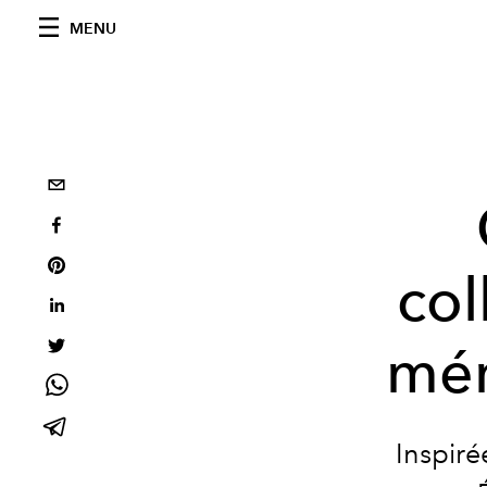
MENU
col
mém
Inspiré