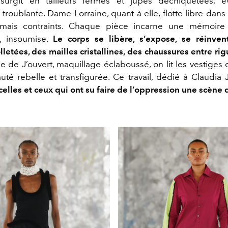
essurgit en tailleurs fermés et jupes déchiquetées, 
troublante. Dame Lorraine, quant à elle, flotte libre dan
amais contraints. Chaque pièce incarne une mémoire 
, insoumise.
Le corps se libère, s’expose, se réinve
letées, des mailles cristallines, des chaussures entre rigu
be de J’ouvert, maquillage éclaboussé, on lit les vestiges 
uté rebelle et transfigurée. Ce travail, dédié à Claudia
lles et ceux qui ont su faire de l’oppression une scène 