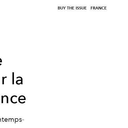
BUY THE ISSUE
FRANCE
e
r la
ance
intemps-