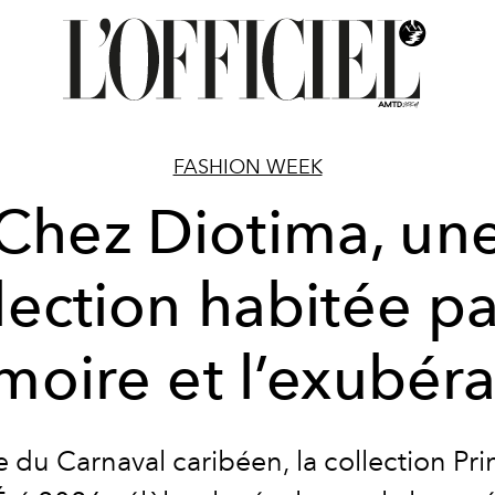
FASHION WEEK
Chez Diotima, un
lection habitée pa
oire et l’exubér
e du Carnaval caribéen, la collection Pr