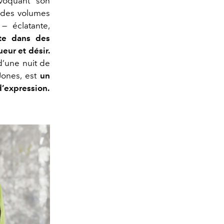
évoquant son
s des volumes
— éclatante,
nte dans des
eur et désir.
d’une nuit de
 Jones, est
un
d’expression.