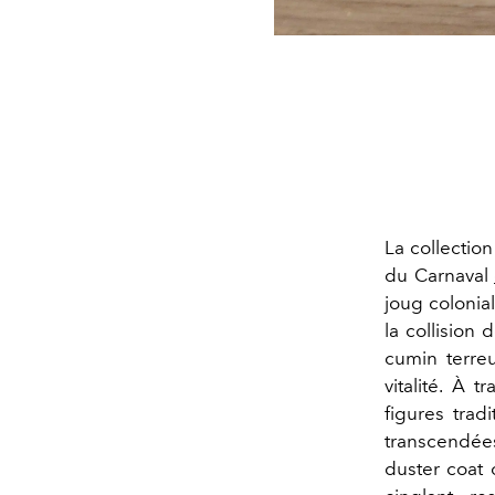
La collectio
du Carnaval
joug colonial
la collision
cumin terre
vitalité. À 
figures trad
transcendées
duster coat 