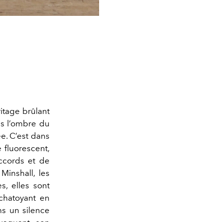
itage brûlant
ns l’ombre du
ée. C’est dans
 fluorescent,
ccords et de
Minshall, les
s, elles sont
 chatoyant en
ns un silence