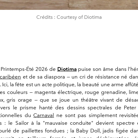
Crédits : Courtesy of Diotima
n Printemps-Été 2026 de
Diotima
puise son âme dans l’hér
caribéen
et de sa diaspora — un cri de résistance né da
. Ici, la fête est un acte politique, la beauté une arme affût
 des couleurs — magenta électrique, rouge grenadine, lime
ux, gris orage — que se joue un théâtre vivant de désa
travers le prisme hanté des dessins spectrales de Peter 
itionnelles du
Carnaval
ne sont pas simplement revisitée
 : le Sailor à la "mauvaise conduite" devient spectre
ourlé de paillettes fondues ; la Baby Doll, jadis figée da