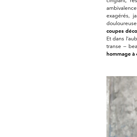
cinglant, r
ambivalence 
exagérés, j
douloureuse
coupes décol
Et dans l’au
transe — bea
hommage à ce