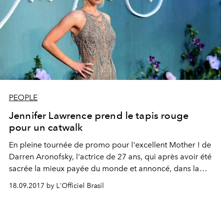
PEOPLE
Jennifer Lawrence prend le tapis rouge
pour un catwalk
En pleine tournée de promo pour l'excellent Mother ! de
Darren Aronofsky, l'actrice de 27 ans, qui après avoir été
sacrée la mieux payée du monde et annoncé, dans la
foulée, faire une pause de deux années dans sa carrière,
18.09.2017 by L'Officiel Brasil
a ébloui journalistes et photographes sur tous les red
carpets avec ses tenues signées par les plus grands.
Voici nos préférées.