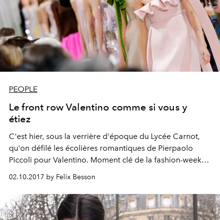
PEOPLE
Le front row Valentino comme si vous y
étiez
C'est hier, sous la verrière d'époque du Lycée Carnot,
qu'on défilé les écolières romantiques de Pierpaolo
Piccoli pour Valentino. Moment clé de la fashion-week
parisienne, on y a vu les plus grands noms de la scène
02.10.2017 by Felix Besson
mode internationale, au même titre que le nec plus ultra
du cinéma, de la chanson, des réseaux sociaux ou tout
simplement des catwalks.