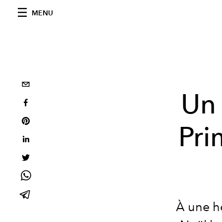
MENU
Un
Pri
À une h