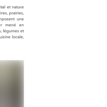
tal et nature
es, prairies,
omposent une
ger mené en
s, légumes et
isine locale,