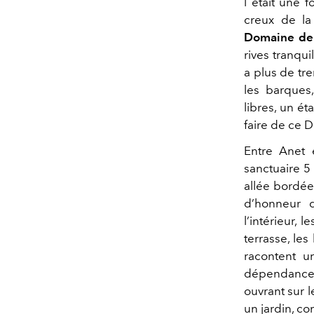
l était une 
creux de la 
Domaine de
rives tranqui
a plus de tr
les barques
libres, un ét
faire de ce 
Entre Anet 
sanctuaire 5
allée bordée
d’honneur d
l’intérieur, 
terrasse, le
racontent un
dépendances 
ouvrant sur 
un jardin, c