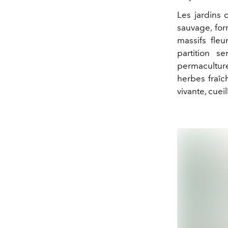
Les jardins 
sauvage, for
massifs fle
partition 
permaculture
herbes fraîc
vivante, cueil