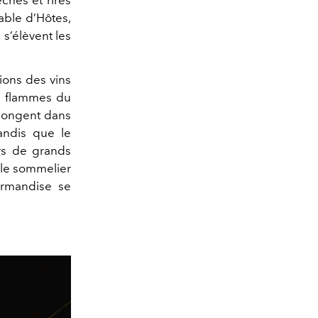
able d’Hôtes,
 s’élèvent les
ions des vins
es flammes du
olongent dans
tandis que le
rs de grands
 le sommelier
rmandise se