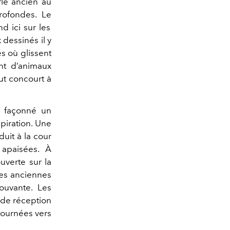
fle ancien au
profondes. Le
d ici sur les
 dessinés il y
s où glissent
nt d’animaux
out concourt à
t façonné un
piration. Une
uit à la cour
 apaisées. À
ouverte sur la
ées anciennes
mouvante. Les
 de réception
tournées vers