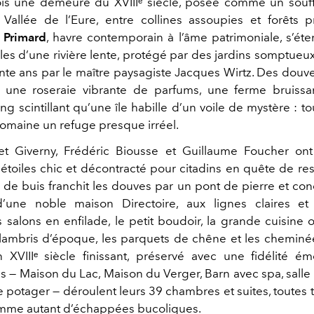
fois une demeure du XVIIIᵉ siècle, posée comme un souf
Vallée de l’Eure, entre collines assoupies et forêts 
 Primard
, havre contemporain à l’âme patrimoniale, s’éten
lles d’une rivière lente, protégé par des jardins somptueux
ente ans par le maître paysagiste Jacques Wirtz. Des douve
, une roseraie vibrante de parfums, une ferme bruissa
ang scintillant qu’une île habille d’un voile de mystère : t
Domaine un refuge presque irréel.
et Giverny, Frédéric Biousse et Guillaume Foucher on
 étoiles chic et décontracté pour citadins en quête de res
 de buis franchit les douves par un pont de pierre et cond
’une noble maison Directoire, aux lignes claires et
les salons en enfilade, le petit boudoir, la grande cuisine 
s lambris d’époque, les parquets de chêne et les chemin
 XVIIIᵉ siècle finissant, préservé avec une fidélité é
— Maison du Lac, Maison du Verger, Barn avec spa, salle
le potager — déroulent leurs 39 chambres et suites, toutes 
omme autant d’échappées bucoliques.