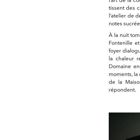
tissent des 
l’atelier de 
notes sucrées
À la nuit to
Fontenille e
foyer dialog
la chaleur r
Domaine enn
moments, la
de la Mais
répondent.