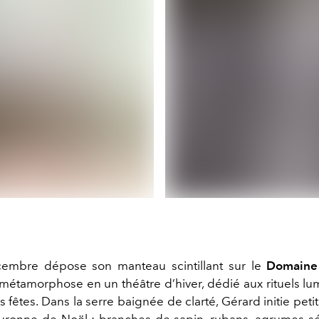
embre dépose son manteau scintillant sur le
Domaine 
 métamorphose en un théâtre d’hiver, dédié aux rituels lu
fêtes. Dans la serre baignée de clarté, Gérard initie peti
couronne de
Noël
: branches de sapin, rubans, agrumes sé