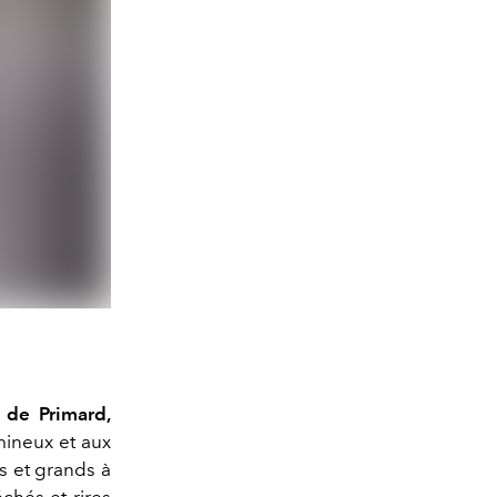
de Primard,
mineux et aux
ts et grands à
chés et rires