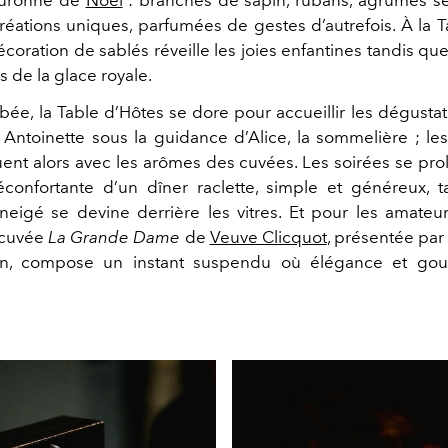
créations uniques, parfumées de gestes d’autrefois. À la T
décoration de sablés réveille les joies enfantines tandis que
 de la glace royale.
mbée, la Table d’Hôtes se dore pour accueillir les dégustat
t Antoinette sous la guidance d’Alice, la sommelière ; l
uent alors avec les arômes des cuvées. Les soirées se pr
éconfortante d’un dîner raclette, simple et généreux, 
eigé se devine derrière les vitres. Et pour les amateu
 cuvée
La Grande Dame
de
Veuve Clicquot
, présentée par
on, compose un instant suspendu où élégance et gou