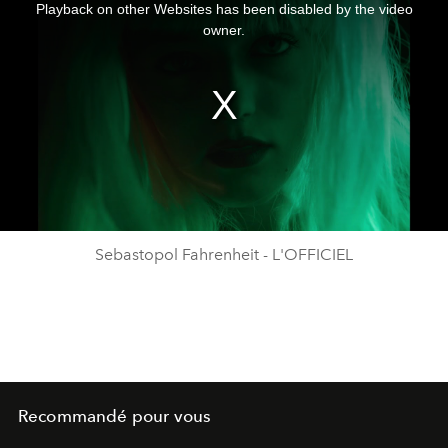
a
Playback on other Websites has been disabled by the video
modal
window.
owner.
Sebastopol Fahrenheit - L'OFFICIEL
Recommandé pour vous