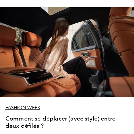
100 %
électrique de l'histoire de
Maserati
, qui allie
des
intérieurs
dédiés à la durabilité avec une
élégance
urbaine
et futuriste
épurée
.
FASHION WEEK
Comment se déplacer (avec style) entre
deux défilés ?