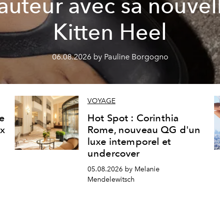
auteur avec sa nouvel
Kitten Heel
06.08.2026 by Pauline Borgogno
VOYAGE
ne
Hot Spot : Corinthia
ux
Rome, nouveau QG d'un
luxe intemporel et
undercover
05.08.2026 by Melanie
Mendelewitsch