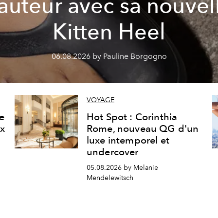
auteur avec sa nouvel
Kitten Heel
06.08.2026 by Pauline Borgogno
VOYAGE
ne
Hot Spot : Corinthia
ux
Rome, nouveau QG d'un
luxe intemporel et
undercover
05.08.2026 by Melanie
Mendelewitsch