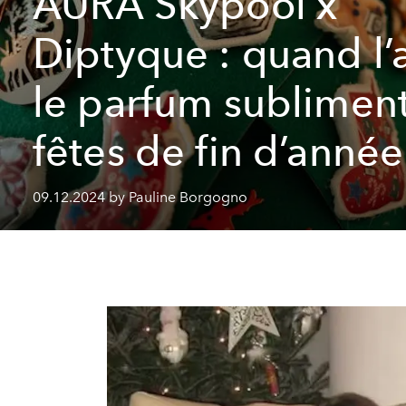
AURA Skypool x
Diptyque : quand l’a
le parfum subliment
fêtes de fin d’année
09.12.2024 by Pauline Borgogno