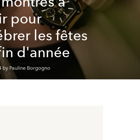
 montres à
ir pour
ébrer les fêtes
fin d'année
4 by Pauline Borgogno