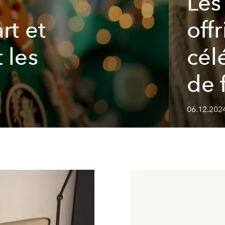
Les
rt et
offr
 les
cél
de 
06.12.202