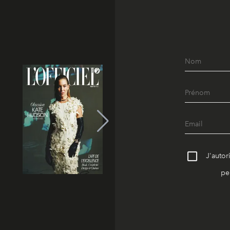
J'autor
pe