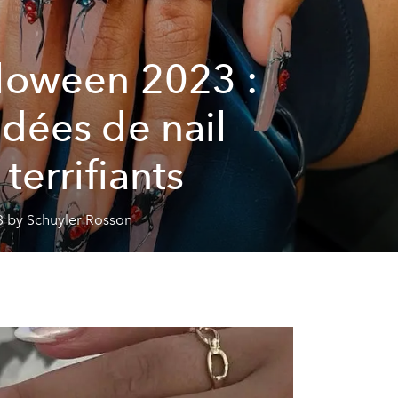
loween 2023 :
idées de nail
 terrifiants
3 by Schuyler Rosson