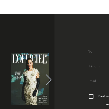
J'autor
pe