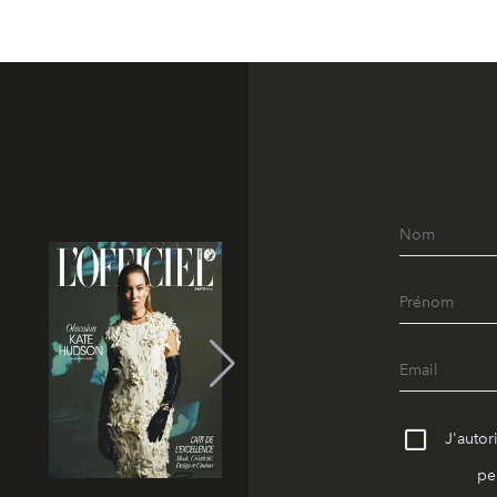
J'autor
pe