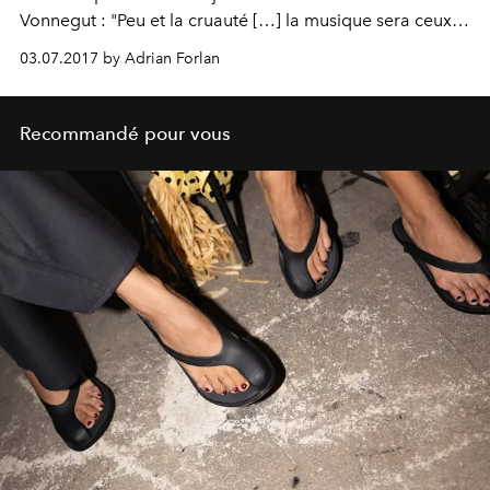
Vonnegut : "Peu et la cruauté […] la musique sera ceux-
là au sort, en se concentrant de L’Optimum, et en
03.07.2017 by Adrian Forlan
n’oubliant importe la corruption, l’avidité toujours
merveilleuse."
Recommandé pour vous