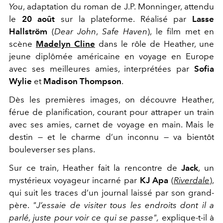
You
, adaptation du roman de J.P. Monninger, attendu
le
20 août
sur la plateforme. Réalisé par
Lasse
Hallström
(
Dear John
,
Safe Haven
), le film met en
scène
Madelyn Cline
dans le rôle de Heather, une
jeune diplômée américaine en voyage en Europe
avec ses meilleures amies, interprétées par
Sofia
Wylie
et
Madison Thompson
.
Dès les premières images, on découvre Heather,
férue de planification, courant pour attraper un train
avec ses amies, carnet de voyage en main. Mais le
destin — et le charme d’un inconnu — va bientôt
bouleverser ses plans.
Sur ce train, Heather fait la rencontre de
Jack
, un
mystérieux voyageur incarné par
KJ Apa
(
Riverdale
),
qui suit les traces d’un journal laissé par son grand-
père.
"J’essaie de visiter tous les endroits dont il a
parlé, juste pour voir ce qui se passe",
explique-t-il à