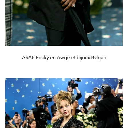
A$AP Rocky en Awge et bijoux Bvlgari