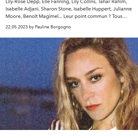
Lily-Rose Depp, Elle Fanning, Lily Collins, Tahar Rahim,
Isabelle Adjani, Sharon Stone, Isabelle Huppert, Julianne
Moore, Benoît Magimel... Leur point commun ? Tous
sont doués d'un talent d'acteur indéniable, et tous sont
22.05.2023 by Pauline Borgogno
passés sous l'objectif de
L'OFFICIEL
. Rétrospective de
plus d'un siècle d'amour entre
L'OFFICIEL
et le cinéma.