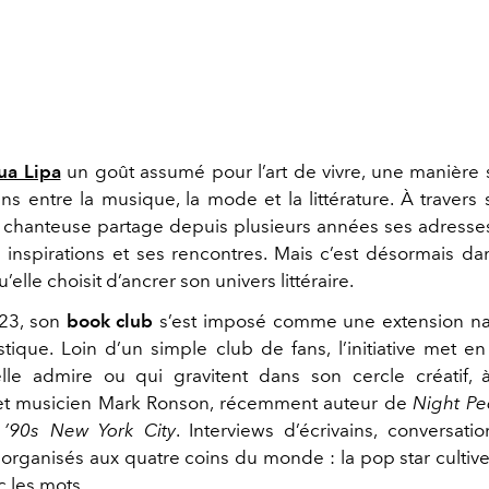
ua Lipa
un goût assumé pour l’art de vivre, une manière 
ens entre la musique, la mode et la littérature. À travers
la chanteuse partage depuis plusieurs années ses adresse
es inspirations et ses rencontres. Mais c’est désormais dan
elle choisit d’ancrer son univers littéraire.
23, son
book club
s’est imposé comme une extension nat
tistique. Loin d’un simple club de fans, l’initiative met e
elle admire ou qui gravitent dans son cercle créatif, 
et musicien
Mark Ronson
, récemment auteur de
Night Pe
’90s New York City
. Interviews d’écrivains, conversatio
rganisés aux quatre coins du monde : la pop star cultiv
c les mots.