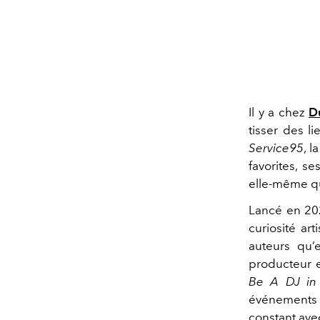
Il y a chez
D
tisser des li
Service95
, 
favorites, s
elle-même qu’
Lancé en 20
curiosité ar
auteurs qu’
producteur 
Be A DJ in 
événements o
constant ave