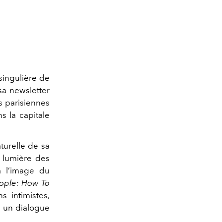
singulière de
 sa newsletter
s parisiennes
s la capitale
urelle de sa
n lumière des
à l’image du
ople: How To
ns intimistes,
e un dialogue