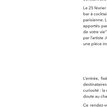
Le 25 févrie
bar à cockta
parisienne. 
apportés par
de votre vie
par l’artiste
J
une pièce ins
L’entrée, fi
destinataire
curiosité : l
doute au ch
Ce rendez-vo