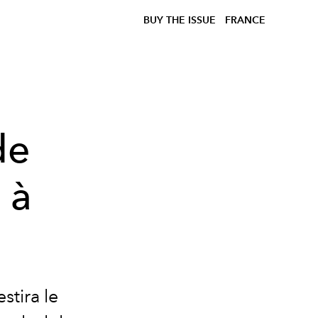
BUY THE ISSUE
FRANCE
de
 à
stira le