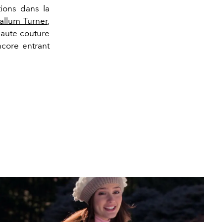
tions dans la
allum Turner
,
 haute couture
ncore entrant