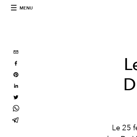
MENU
L
D
Le 25 f