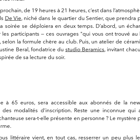
r prochain, de 19 heures à 21 heures, c’est dans l’atmosphè
ils
De Vie
, niché dans le quartier du Sentier, que prendra p
La soirée se déploiera en deux temps. D’abord, un écha
 les participants — ces ouvrages "qui vous ont trouvé 
", selon la formule chère au club. Puis, un atelier de céra
ustine Beral
, fondatrice du
studio Beramics
, invitant cha
pirée de sa lecture du soir.
xée à 65 euros, sera accessible aux abonnés de la news
s des modalités d’inscription. Reste une inconnue qui a
a chanteuse sera-t-elle présente en personne ? Le mystère 
arme.
us littéraire vient, en tout cas, resserrer un peu plus le