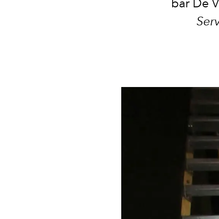
bar De V
Ser