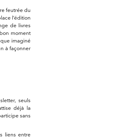
re feutrée du
lace l’édition
nge de livres
au bon moment
mique imaginé
cun à façonner
letter, seuls
ttise déjà la
participe sans
s liens entre