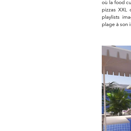
où la food c
pizzas XXL 
playlists i
plage à son i