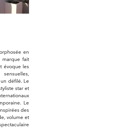
rphosée en
 marque fait
ut évoque les
 sensuelles,
n défilé. Le
yliste star et
ternationaux
emporaine. Le
inspirées des
de, volume et
pectaculaire