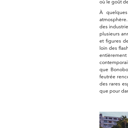
où le goût d
À quelques
atmosphère. 
des industri
plusieurs ann
et figures d
loin des fla
entièrement
contemporain
que Bonobo,
feutrée renc
des rares es
que pour dan