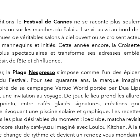
itions, le
Festival de Cannes
ne se raconte plus seulem
es ou sur les marches du Palais. Il se vit aussi au bord de 
es de véritables salons à ciel ouvert où se croisent acteu
 mannequins et initiés. Cette année encore, la Croisett
plus spectaculaires et transforme ses adresses embl
ir, de fête et d’influence.
r, la
Plage
Nespresso
s’impose comme l’un des épicent
s du Festival. Pour ses quarante ans, la marque imagin
spiré de sa campagne Vertuo World portée par Dua Lip
 une invitation au voyage. De jour, le lieu prend les allur
pointu, entre cafés glacés signatures, créations g
 évoquant une piscine solaire et graphique. Les recettes 
s les plus désirables du moment : iced ube, matcha revisi
core slushy café-yuzu imaginé avec Loulou Kitchen. À la
sse change de rythme et devient un rendez-vous mondain t