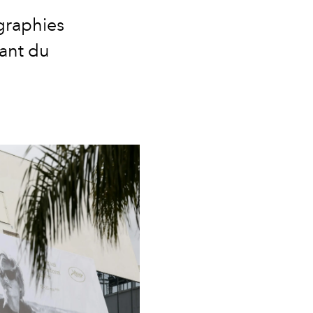
graphies
rant du