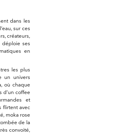
ent dans les
l’eau, sur ces
rs, créateurs,
e déploie ses
ématiques en
res les plus
e un univers
a, où chaque
es d’un coffee
ourmandes et
flirtent avec
té, moka rose
 tombée de la
rès convoité,