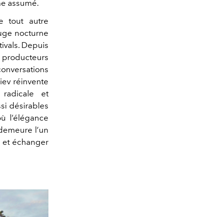
me assumé.
ne tout autre
fuge nocturne
ivals. Depuis
s, producteurs
conversations
iev réinvente
 radicale et
si désirables
ù l’élégance
 demeure l’un
r et échanger