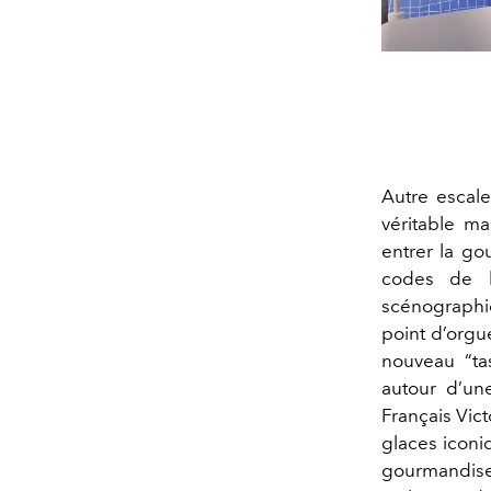
Autre escale
véritable m
entrer la go
codes de la
scénographi
point d’orgue
nouveau “ta
autour d’une
Français Vic
glaces iconi
gourmandise