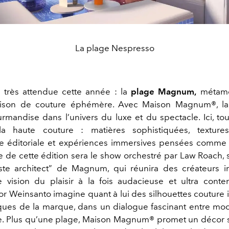
La plage Nespresso
 très attendue cette année : la
plage Magnum,
métamo
aison de couture éphémère. Avec Maison Magnum®, la
urmandise dans l’univers du luxe et du spectacle. Ici, to
 haute couture : matières sophistiquées, textures
e éditoriale et expériences immersives pensées comme u
 de cette édition sera le show orchestré par Law Roach, st
ste architect” de Magnum, qui réunira des créateurs in
 vision du plaisir à la fois audacieuse et ultra cont
tor Weinsanto imagine quant à lui des silhouettes couture 
ques de la marque, dans un dialogue fascinant entre mo
. Plus qu’une plage, Maison Magnum® promet un décor s