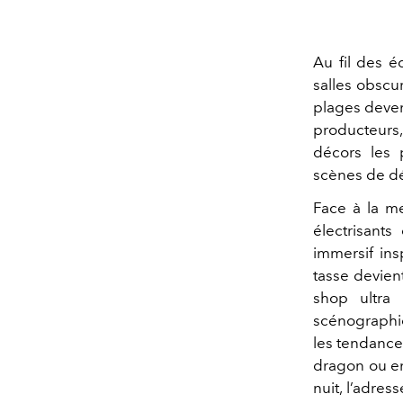
Au fil des éd
salles obscur
plages devenu
producteurs,
décors les 
scènes de dés
Face à la me
électrisant
immersif in
tasse devient
shop ultra 
scénographie
les tendance
dragon ou en
nuit, l’adre