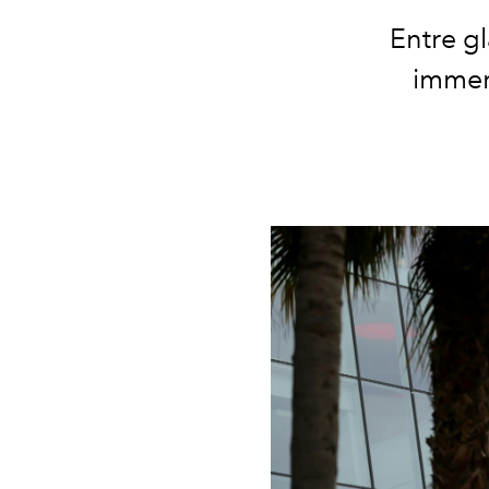
Entre g
immers