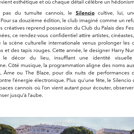
evient esthétique et où chaque détail célèbre un hédonis
 pas du tumulte cannois, le
Silencio
cultive, lui, u
Pour sa douzième édition, le club imaginé comme un re
es créatives reprend possession du Club du Palais des Fest
ées, ce rendez-vous confidentiel attire artistes, cinéaste
e la scène culturelle internationale venus prolonger les 
shs et des tapis rouges. Cette année, le designer Harry Nur
 le décor du lieu, insufflant une identité visuelle
e. Côté musique, la programmation aligne des noms aus
 Âme ou The Blaze, pour dix nuits de performances o
ontre l’énergie électronique. Plus qu’une fête, le Silencio
paces cannois où l’on vient autant pour écouter, observe
ser jusqu’à l’aube.