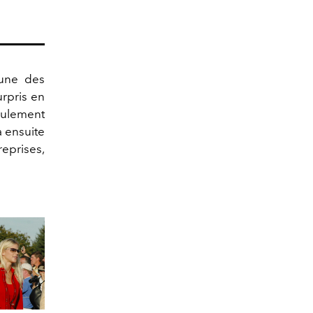
'une des
rpris en
eulement
 ensuite
reprises,