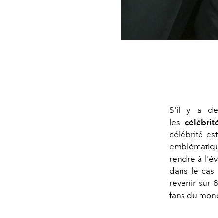
S'il y a d
les
célébrit
célébrité es
emblématiques
rendre à l'é
dans le cas 
revenir sur 8
fans du mond