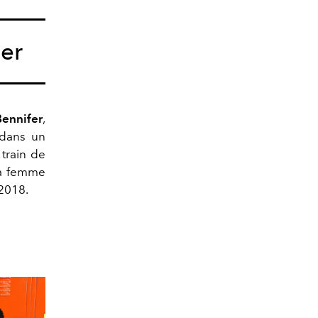
ner
Bennifer
,
 dans un
train de
sa femme
 2018.