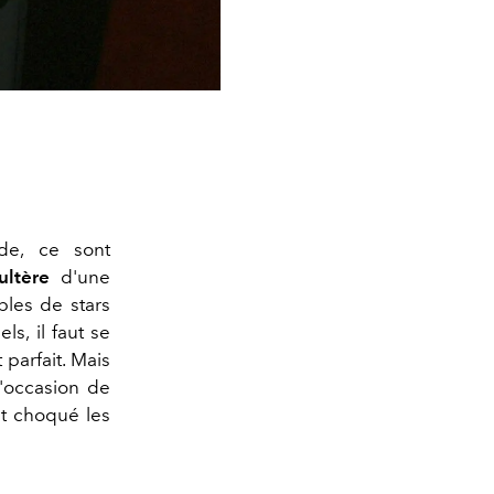
de, ce sont
ultère
d'une
ples de stars
ls, il faut se
parfait. Mais
L'occasion de
ont choqué les