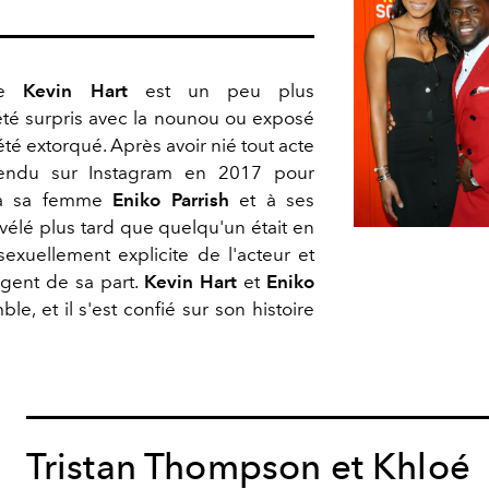
 de
Kevin Hart
est un peu plus
té surpris avec la nounou ou exposé
t été extorqué. Après avoir nié tout acte
t rendu sur Instagram en 2017 pour
 à sa femme
Eniko Parrish
et à ses
révélé plus tard que quelqu'un était en
exuellement explicite de l'acteur et
argent de sa part.
Kevin Hart
et
Eniko
e, et il s'est confié sur son histoire
.
Tristan Thompson et Khloé