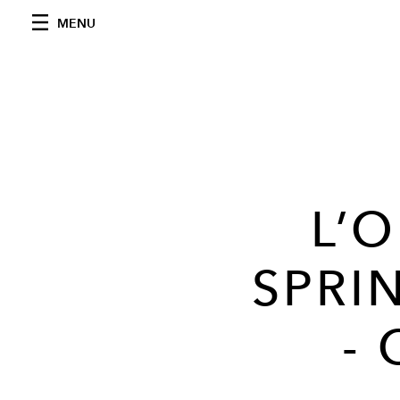
MENU
L’
SPRI
-