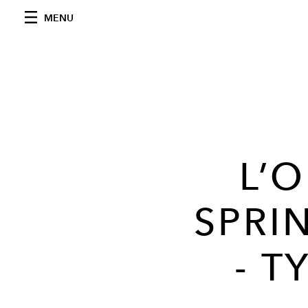
MENU
L’
SPRI
- T