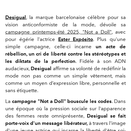
Desigual
, la marque barcelonaise célèbre pour sa
vision anticonformiste de la mode, dévoile sa
campagne printemps-été 2025, "Not a Doll"
, avec
pour égérie l'actrice
Ester Expósito
. Plus qu'une
simple campagne, celle-ci incarne
un acte de
rébellion, un cri de liberté contre les stéréotypes et
les diktats de la perfection
. Fidèle à son ADN
audacieux,
Desigual
affirme sa volonté de redéfinir la
mode non pas comme un simple vêtement, mais
comme un moyen d’expression libre, personnelle et
sans étiquette.
La
campagne "Not a Doll" bouscule les codes
. Dans
une époque où la pression sociale sur l'apparence
des femmes reste omniprésente,
Desigual se fait
porte-voix d'un message libérateur,
à travers l'image
d'une jeune actrice qui incarne la liberté d'être soi-