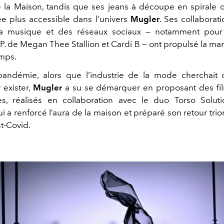
la Maison, tandis que ses
jeans à découpe en spirale
o
ée plus accessible dans l’univers
Mugler
. Ses collaborat
la musique et des réseaux sociaux — notamment pour 
P.
de
Megan Thee Stallion et Cardi B
— ont propulsé la ma
emps.
pandémie, alors que l’industrie de la mode cherchait
 exister,
Mugler
a su se démarquer en proposant des f
res, réalisés en collaboration avec le duo
Torso Soluti
i a renforcé l’aura de la maison et préparé son retour trio
t-Covid.