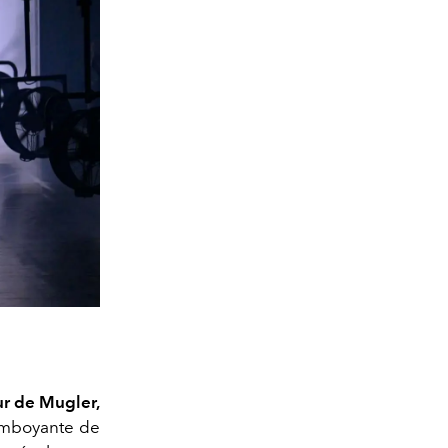
tur de
Mugler
,
lamboyante de