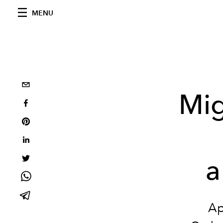
MENU
Mig
a
Ap