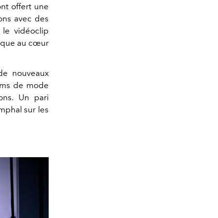
nt offert une
ions avec des
le vidéoclip
rque au cœur
 de nouveaux
ilms de mode
ons
. Un pari
mphal sur les