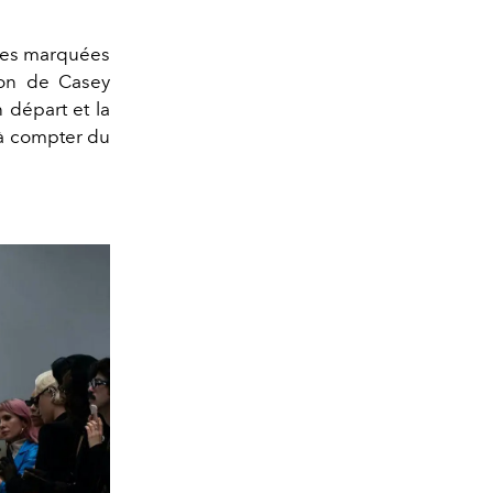
ées marquées
tion de
Casey
 départ et la
 à compter du