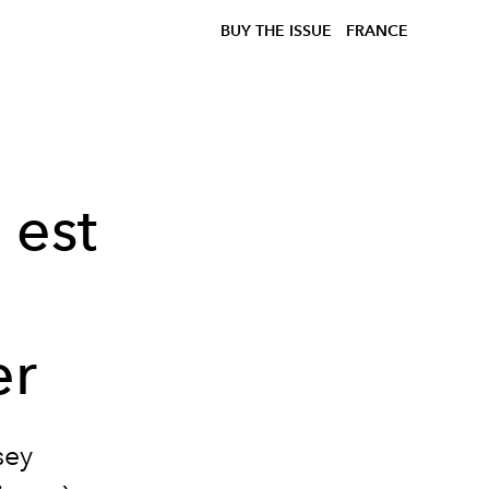
BUY THE ISSUE
FRANCE
 est
er
sey