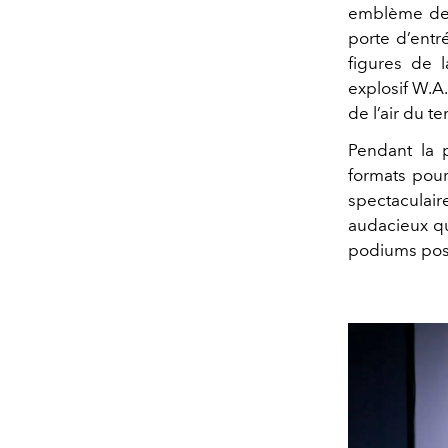
emblème de 
porte d’entr
figures de 
explosif
W.A.
de l’air du t
Pendant la 
formats pour
spectaculai
audacieux qu
podiums pos