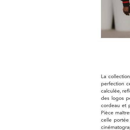
La collectio
perfection c
calculée, re
des logos pe
cordeau et p
Pièce maître
celle portée
cinématogra