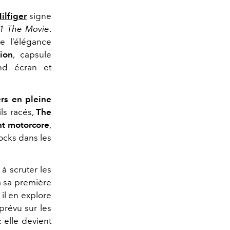
lfiger
signe
1 The Movie
.
e l’élégance
ion
, capsule
nd écran et
rs en pleine
ls racés,
The
t motorcore
,
ocks dans les
à scruter les
 à sa première
il en explore
 prévu sur les
 elle devient