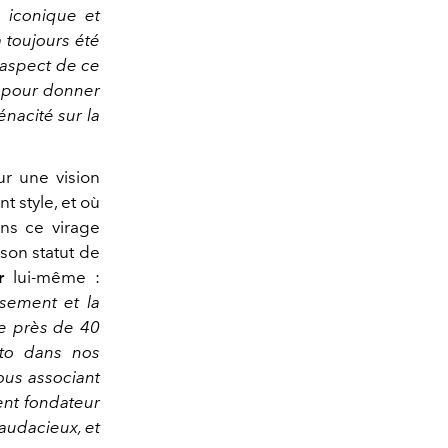
 iconique et
 toujours été
 aspect de ce
 pour donner
nacité sur la
r une vision
t style, et où
ans ce virage
 son statut de
r
lui-même :
sement et la
de près de 40
uto dans nos
ous associant
ent fondateur
 audacieux, et