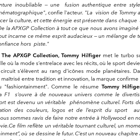
nture inoubliable — une fusion authentique entre style
inématographique
"
, confie l'acteur.
"
La vision de Tommy a
ncer la culture, et cette énergie est présente dans chaque
De la
APXGP Collection
à tout ce que nous avons imaginé
 tout incarne ce même esprit audacieux — un mélange de té
onfiance hors piste.
"
t
The APXGP Collection, Tommy Hilfiger
met le turbo su
elle où la mode s’entrelace avec les récits, où le sport devien
 circuit s’élèvent au rang d’icônes mode planétaires. D
maîtrisé entre tradition et innovation, la marque confirme
u "fashiontainment". Comme le résume
Tommy Hilfige
la F1 s’ouvre à de nouveaux univers comme le divertis
rt est devenu un véritable phénomène culturel. Forts 
ration des couleurs, logos et de l’esprit du sport a
 nous sommes ravis de faire notre entrée à Hollywood en n
vie.
Ce film reflète un véritable tournant culturel, un mom
inment”, où se dessine le futur. C’est un nouveau chapitre