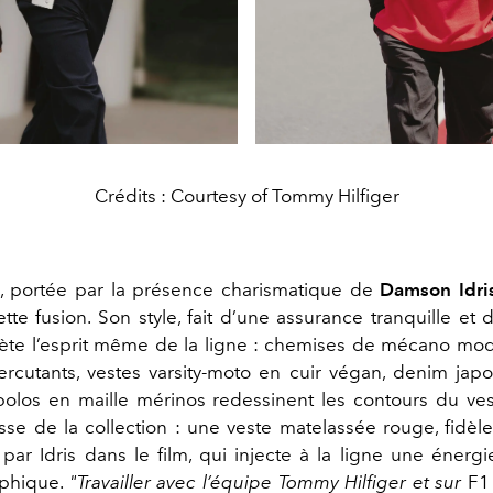
Crédits : Courtesy of Tommy Hilfiger
n, portée par la présence charismatique de
Damson Idri
ette fusion. Son style, fait d’une assurance tranquille et
flète l’esprit même de la ligne : chemises de mécano mo
rcutants, vestes varsity-moto en cuir végan, denim japon
olos en maille mérinos redessinent les contours du vest
sse de la collection : une veste matelassée rouge, fidèl
 par Idris dans le film, qui injecte à la ligne une énerg
phique.
"
Travailler avec l’équipe Tommy Hilfiger et sur
F1