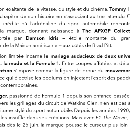
ion exaltante de la vitesse, du style et du cinéma,
Tommy Hi
hapitre de son histoire en s’associant au très attendu
F
e inédite où l’adrénaline du sport automobile rencontr
la marque, donnant naissance à
The APXGP Collect
portée par
Damson Idris
— étoile montante du gra
de la Maison américaine — aux côtés de Brad Pitt.
tion limitée incarne
le mariage audacieux de deux unive
 : la mode et la Formule 1.
Entre coupes affûtées et détai
ction
s’impose comme la figure de proue du
mouvemen
ce qui électrise les podiums en injectant l’esprit des padd
 contemporaines.
ger
, passionné de Formule 1 depuis son enfance passée 
vers les grillages du circuit de Watkins Glen, n’en est pas
 bitume stylé du sport automobile. Depuis les années 1990, 
 les insuffle dans ses créations. Mais avec
F1 The Movie
,
ais dès le 25 juin, la marque pousse le curseur plus loin :