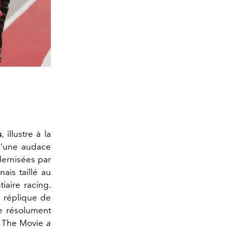
s
, illustre à la
 d’une audace
dernisées par
ais taillé au
iaire racing.
e réplique de
ie résolument
 The Movie
a