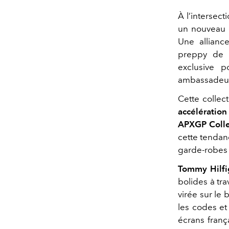
À l’intersect
un nouveau c
Une allianc
preppy de 
exclusive 
ambassadeur 
Cette collec
accélération
APXGP Colle
cette tendan
garde-robes
Tommy Hilfi
bolides à tra
virée sur le
les codes et
écrans franç