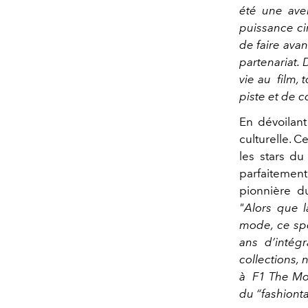
été une ave
puissance c
de faire ava
partenariat. 
vie au film,
piste et de c
En dévoilan
culturelle. C
les stars du
parfaitement 
pionnière d
"
Alors que 
mode, ce spo
ans d’intég
collections,
à F1 The Mo
du “fashionta