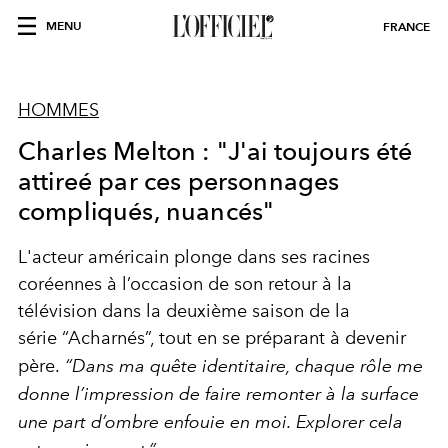
MENU
FRANCE
HOMMES
Charles Melton : "J'ai toujours été
attireé par ces personnages
compliqués, nuancés"
L'
a
c
t
e
ur
a
mé
ric
ai
n
pl
o
n
ge
dans
s
es
racines
coréennes
à l’occasion de son retour à
la
télévision
dans la deuxième saison de la
série
“Acharnés”
, tout en se préparant à
devenir
père.
“Dans ma quête identitaire, chaque rôle me
donne l’impression de faire remonter à la surface
une part d’ombre enfouie en moi. Explorer cela