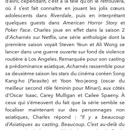
d’avril, cependant, c’est à la télé qu’on le retrouvera,
où il s’est fait connaître en jouant les jolis cœurs
adolescents dans
Riverdale
,
puis en interprétant
quelques guests dans
American Horror Story
et
Poker Face
.
Charles joue en effet dans la saison 2
d’
Acharnés
sur Netflix, une série anthologie dont la
première saison voyait Steven Yeun et Ali Wong se
lancer dans une guerre ouverte sur fond de violence
routière à Los Angeles. Remarquée pour son casting
à prédominance asiatique,
Acharnés
rassemble pour
sa deuxième saison les stars du cinéma coréen Song
Kang-ho (
Parasite
) et Yoon Yeo-jeong (oscar du
meilleur second rôle féminin pour
Minari
), aux côtés
d’Oscar
Isaac, Carey Mulligan et Cailee Spaeny. À
ceux qui s’émeuvent du fait que la série semble se
focaliser maintenant sur des personnages non
asiatiques, Charles répond :
“Il y a beaucoup
d’Asiatiques au casting. Beaucoup. C’est au-delà du