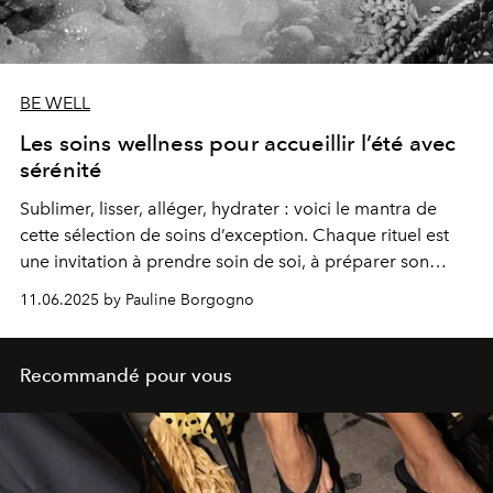
BE WELL
Les soins wellness pour accueillir l’été avec
sérénité
Sublimer, lisser, alléger, hydrater : voici le mantra de
cette sélection de soins d’exception. Chaque rituel est
une invitation à prendre soin de soi, à préparer son
corps et son esprit à vibrer sous la chaleur et la lumière
11.06.2025 by Pauline Borgogno
de l’été. Laissez-vous porter par ces moments de bien-
être, et entrez dans la nouvelle saison avec sérénité,
éclat et légèreté.
Recommandé pour vous