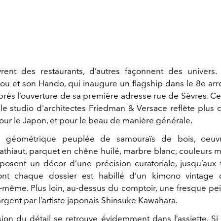
rent des restaurants, d’autres façonnent des univers.
ou et son Hando, qui inaugure un flagship dans le 8e ar
près l’ouverture de sa première adresse rue de Sèvres. Ce
le studio d'architectes Friedman & Versace reflète plus 
pour le Japon, et pour le beau de manière générale.
ue géométrique peuplée de samouraïs de bois, oe
athiaut,
parquet en chêne huilé, marbre blanc, couleurs mi
osent un décor d’une précision curatoriale, jusqu’aux 
ont chaque dossier est habillé d’un kimono vintage 
i-même.
Plus loin, au-dessus du comptoir, une fresque pei
’argent par l’artiste japonais Shinsuke Kawahara.
ion du détail se retrouve évidemment dans l’assiette. Si 