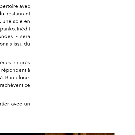
pertoire avec
u restaurant
, une sole en
panko. Inédit
ondes - sera
onais issu du
ièces en grès
, répondent à
 à Barcelone.
arachèvent ce
rtier avec un