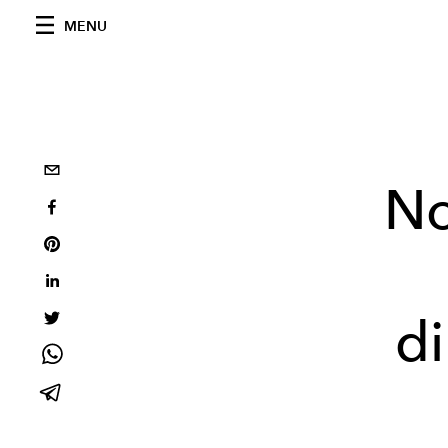
MENU
No
d