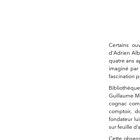
Certains ouv
d'Adrien Alb
quatre ans a
imaginé par 
fascination 
Bibliothèq
Guillaume M
cognac comp
comptoir, d
fondateur lu
sur feuille d
Cette obsess