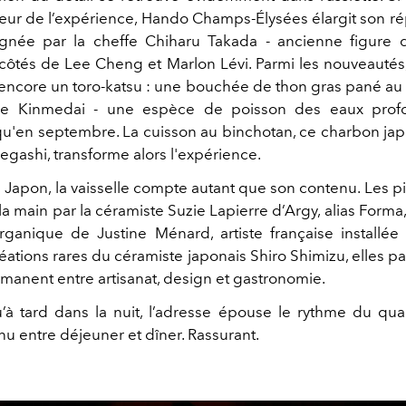
œur de l’expérience, Hando Champs-Élysées élargit son ré
ignée par la cheffe Chiharu Takada - ancienne figure d
 côtés de Lee Cheng et Marlon Lévi. Parmi les nouveautés
encore un toro-katsu : une bouchée de thon gras pané au 
le Kinmedai - une espèce de poisson des eaux prof
u'en septembre. La cuisson au binchotan, ce charbon jap
ashi, transforme alors l'expérience.
Japon, la vaisselle compte autant que son contenu. Les p
la main par la céramiste Suzie Lapierre d’Argy, alias Forma
organique de Justine Ménard, artiste française installée
éations rares du céramiste japonais Shiro Shimizu, elles p
manent entre artisanat, design et gastronomie.
’à tard dans la nuit, l’adresse épouse le rythme du qua
nu entre déjeuner et dîner. Rassurant.