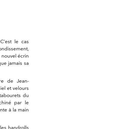
 C'est le cas
rondissement,
 nouvel écrin
que jamais sa
uvre de
Jean-
el et velours
tabourets du
chiné par le
nte à la main
les handrolls