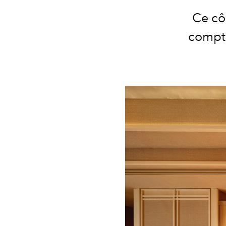
Ce côn
compto