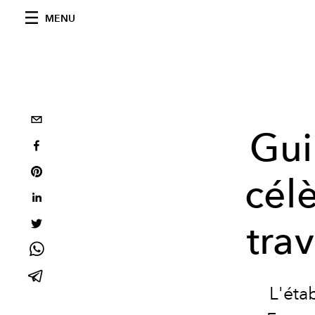
MENU
Gui
cél
tra
L'étab