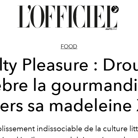
FOOD
lty Pleasure : Dro
èbre la gourmandi
vers sa madeleine
lissement indissociable de la culture lit