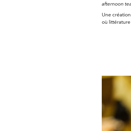
afternoon te
Une création 
où littératur