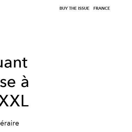
BUY THE ISSUE
FRANCE
uant
se à
 XXL
téraire