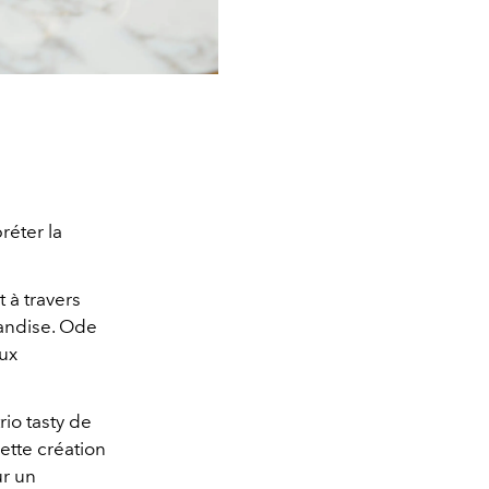
réter la
 à travers
mandise. Ode
aux
io tasty de
ette création
ur un