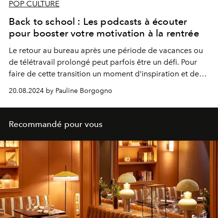
POP CULTURE
Back to school : Les podcasts à écouter
pour booster votre motivation à la rentrée
Le retour au bureau après une période de vacances ou
de télétravail prolongé peut parfois être un défi. Pour
faire de cette transition un moment d'inspiration et de
motivation, rien de tel que de se plonger dans des
20.08.2024 by Pauline Borgogno
podcasts qui insufflent l'énergie et l'ambition
nécessaires.
L’OFFICIEL
en a sélectionné 5 à écouter
pour préparer son retour au bureau, mais aussi pour
Recommandé pour vous
cultiver l'esprit "girl boss" et la réussite au féminin.