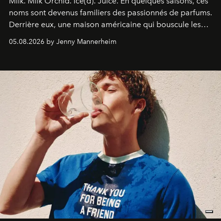
Milk. Milk Orchid. Ice(d). Juice.
En quelques saisons, ces
noms sont devenus familiers des passionnés de parfums.
Derrière eux, une maison américaine qui bouscule les
codes de la parfumerie contemporaine en proposant
05.08.2026 by Jenny Mannerheim
une approche aussi intuitive que personnelle :
Commodity
.