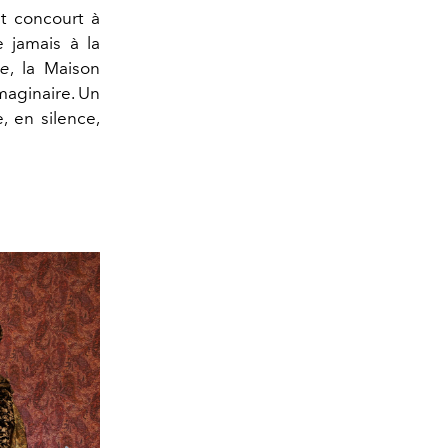
t concourt à
e jamais à la
ie
, la Maison
maginaire. Un
, en silence,