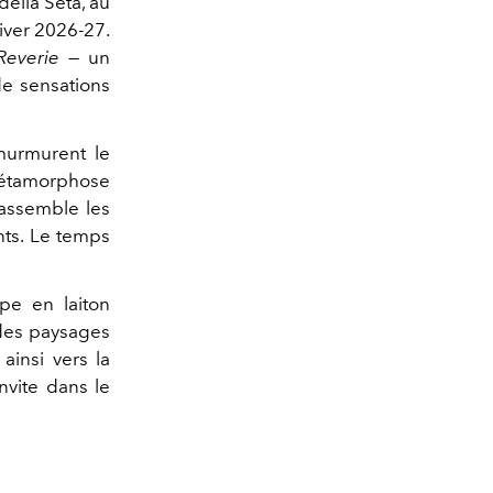
 della Seta, au
iver 2026-27.
everie
— un
de sensations
 murmurent le
 métamorphose
rassemble les
ents. Le temps
mpe en laiton
 des paysages
ainsi vers la
invite dans le