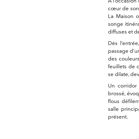
À l’occasion
cœur de son 
La Maison o
songe itinér
diffuses et d
Dès l’entrée
passage d’un
des couleurs
feuillets de 
se dilate, dev
Un corridor 
brossé, évoq
flous défile
salle princip
présent.