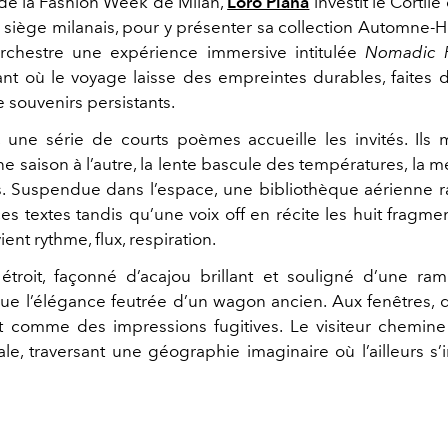
 de la Fashion Week de Milan,
Loro Piana
investit le Cortile
siège milanais, pour y présenter sa collection Automne-H
rchestre une expérience immersive intitulée
Nomadic R
ant où le voyage laisse des empreintes durables, faites 
e souvenirs persistants.
, une série de courts poèmes accueille les invités. Ils
e saison à l’autre, la lente bascule des températures, la
. Suspendue dans l’espace, une bibliothèque aérienne 
ces textes tandis qu’une voix off en récite les huit fragm
ient rythme, flux, respiration.
étroit, façonné d’acajou brillant et souligné d’une ra
ue l’élégance feutrée d’un wagon ancien. Aux fenêtres,
nt comme des impressions fugitives. Le visiteur chemine 
ale, traversant une géographie imaginaire où l’ailleurs s’