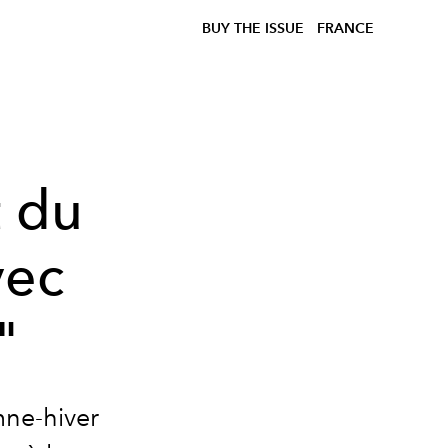
BUY THE ISSUE
FRANCE
t du
vec
"
mne-hiver