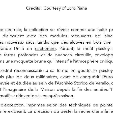
Crédits : Courtesy of Loro Piana
e centrale, la collection se révèle comme une halte p
 dialoguent avec des modules recouverts de laine 
es nouveaux sacs, tandis que des alcôves en bois ciré 
rande Unita en
cachemire
. Partout, le motif paisley
 terres profondes et de nuances citrouille, envelop
ns une moquette brune qui intensifie l’atmosphère oniriq
stral reconnaissable à sa forme en goutte, le paisley
is plus de deux millénaires, avant de conquérir l’Eur
rvée et étudiée au sein de l’Archivio Storico de Varallo, c
rit l’imaginaire de la Maison depuis la fin des années
 motif se réinvente saison après saison.
 d’exception, imprimés selon des techniques de pointe
faire exigeant. La précision du geste, la recherche infin