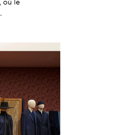
 où le
.