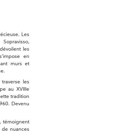
récieuse. Les
Sopravisso,
dévoilent les
 s’impose en
pant murs et
ue.
 traverse les
ope au XVIIIe
ette tradition
 1960. Devenu
, témoignent
ie de nuances