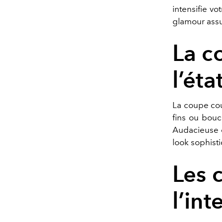
intensifie v
glamour assu
La 
l’éta
La coupe cou
fins ou bouc
Audacieuse e
look sophist
Les 
l’in