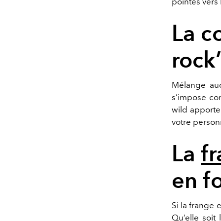
pointes vers l
La c
rock’
Mélange auda
s’impose com
wild apporten
votre personn
La
f
en f
Si la frange 
Qu’elle soit 