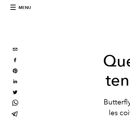
MENU
Que
te
Butterfl
les co