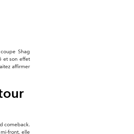
la coupe Shag
 et son effet
aitez affirmer
etour
rand comeback.
mi-front, elle