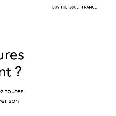
BUY THE ISSUE
FRANCE
ures
t ?
ez toutes
ver son