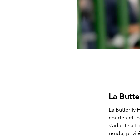
La
Butte
La Butterfly
courtes et l
s’adapte à t
rendu, privi