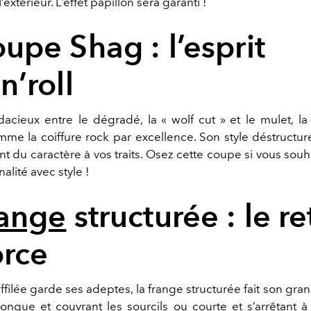
’extérieur. L’effet papillon sera garanti !
oupe Shag : l’esprit
n’roll
cieux entre le dégradé, la « wolf cut » et le mulet, 
me la coiffure rock par excellence. Son style déstructuré
t du caractère à vos traits. Osez cette coupe si vous souh
alité avec style !
range
structurée : le r
orce
effilée garde ses adeptes, la frange structurée fait son g
longue et couvrant les sourcils ou courte et s’arrêtant à 