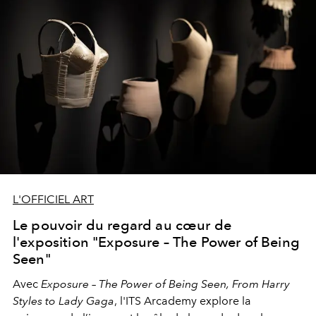
L'OFFICIEL ART
Le pouvoir du regard au cœur de
l'exposition "Exposure – The Power of Being
Seen"
Avec
Exposure
– The Power of Being Seen, From Harry
Styles to Lady Gaga
, l'ITS Arcademy explore la